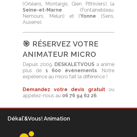
(Orléans, Montargis, Gien, Pithiviers), la
Seine-et-Marne
(Fontainebleau,
Nemours, Melun) et l’
Yonne
(Sens,
Auxerre).
🎯 RÉSERVEZ VOTRE
ANIMATEUR MICRO
Depuis 2009,
DESKALETVOUS
a animé
plus de
1 600 événements
. Notre
expérience au micro fait la différence !
Demandez votre devis gratuit
ou
appelez-nous au
06 76 94 62 26
.
Dékal’&Vous! Animation