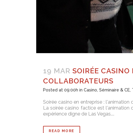
19 MAR
SOIRÉE CASINO 
COLLABORATEURS
Posted at 09:00h
in
Casino
,
Séminaire & CE
,
Soirée casino en entreprise : l'animation
La soirée casino factice est l'animation 
expérience digne de Las Vegas....
READ MORE