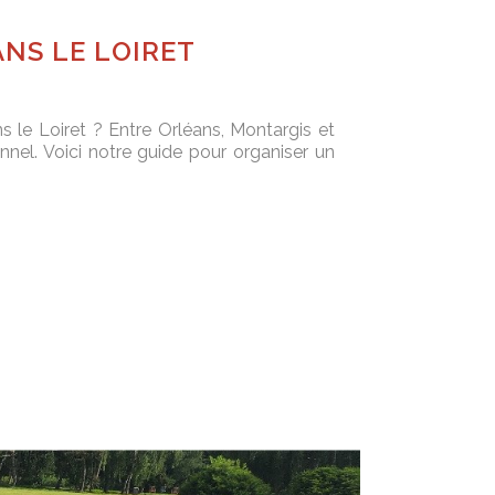
ANS LE LOIRET
s le Loiret ? Entre Orléans, Montargis et
nel. Voici notre guide pour organiser un